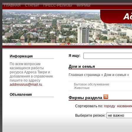
ГЛАВНАЯ
СТАТЬИ
ПРЕСС-РЕЛИЗЫ
ФИРМЫ
Я ищу:
Информация
По всем вопросам
Дом и семья
касающихся работы
ресурса Адреса Твери и
Главная страница
Дом и семья
добавления в справочник
пишите по адресу
addressrus@mail.ru
.
Бытовое обслуживание
Животные
Объявления
Фирмы раздела
Сортировать по:
городу
названи
Выберите регион: