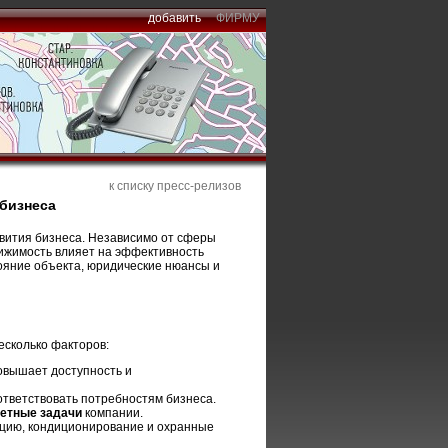
добавить
ФИРМУ
к списку пресс-релизов
бизнеса
вития бизнеса. Независимо от сферы
вижимость влияет на эффективность
ояние объекта, юридические нюансы и
сколько факторов:
овышает доступность и
ответствовать потребностям бизнеса.
ретные задачи
компании.
яцию, кондиционирование и охранные