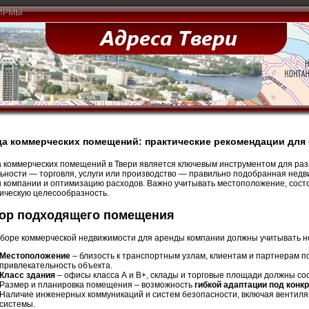
ИРМЫ
а коммерческих помещений: практические рекомендации для 
 коммерческих помещений в Твери является ключевым инструментом для раз
ьности — торговля, услуги или производство — правильно подобранная нед
 компании и оптимизацию расходов. Важно учитывать местоположение, сост
ическую целесообразность.
ор подходящего помещения
боре коммерческой недвижимости для аренды компании должны учитывать не
Местоположение
– близость к транспортным узлам, клиентам и партнерам п
привлекательность объекта.
Класс здания
– офисы класса А и B+, склады и торговые площади должны со
Размер и планировка помещения – возможность
гибкой адаптации под конк
Наличие инженерных коммуникаций и систем безопасности, включая вентил
системы.