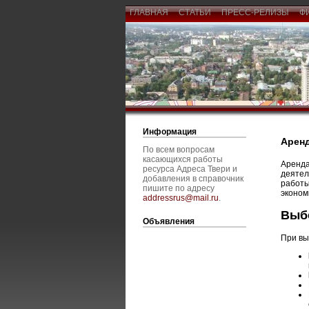
ГЛАВНАЯ
СТАТЬИ
ПРЕСС-РЕЛИЗЫ
Ф
Информация
Аренд
По всем вопросам
касающихся работы
Аренда
ресурса Адреса Твери и
деятел
добавления в справочник
работы
пишите по адресу
эконом
addressrus@mail.ru
.
Выб
Объявления
При вы