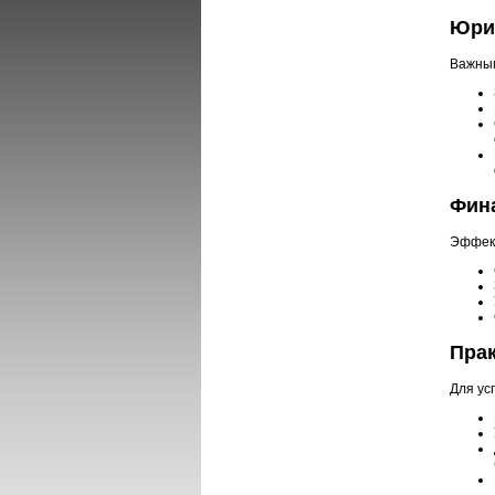
Юри
Важным
Фин
Эффект
Прак
Для ус