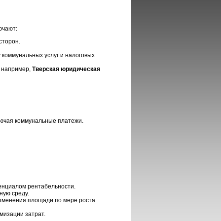
ючают:
сторон.
 коммунальных услуг и налоговых
 например,
Тверская юридическая
лючая коммунальные платежи.
енциалом рентабельности.
ную среду.
изменения площади по мере роста
мизации затрат.