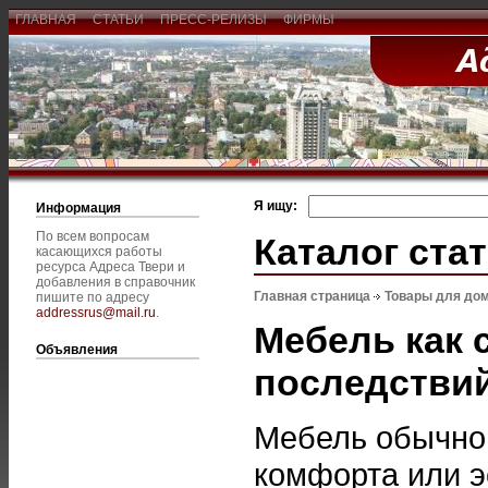
ГЛАВНАЯ
СТАТЬИ
ПРЕСС-РЕЛИЗЫ
ФИРМЫ
Я ищу:
Информация
По всем вопросам
Каталог ста
касающихся работы
ресурса Адреса Твери и
добавления в справочник
Главная страница
Товары для дом
пишите по адресу
addressrus@mail.ru
.
Мебель как 
Объявления
последстви
Мебель обычно 
комфорта или э