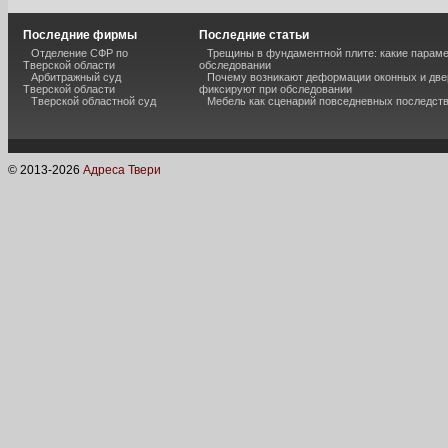
Последние фирмы
Последние статьи
Отделение СФР по
Трещины в фундаментной плите: какие парам
Тверской области
обследовании
Арбитражный суд
Почему возникают деформации оконных и две
Тверской области
фиксируют при обследовании
Тверской областной суд
Мебель как сценарий повседневных последст
© 2013-
2026
Адреса Твери