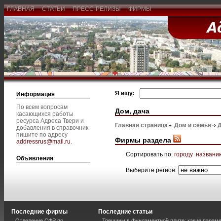
ГЛАВНАЯ
СТАТЬИ
ПРЕСС-РЕЛИЗЫ
ФИРМЫ
Я ищу:
Информация
По всем вопросам
Дом, дача
касающихся работы
ресурса Адреса Твери и
Главная страница
Дом и семья
Д
добавления в справочник
пишите по адресу
Фирмы раздела
addressrus@mail.ru
.
Сортировать по:
городу
названи
Объявления
Выберите регион:
Последние фирмы
Последние статьи
Отделение СФР по
Трещины в фундаментной плите: какие парам