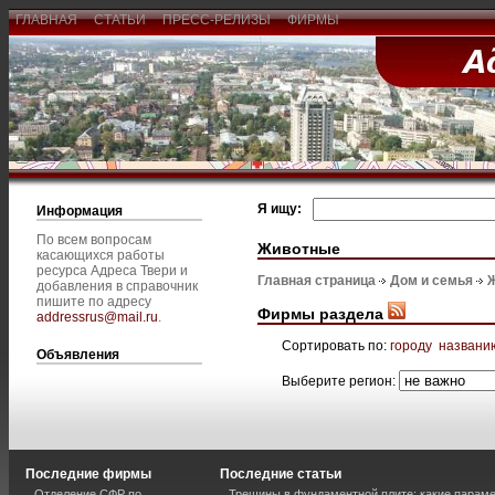
ГЛАВНАЯ
СТАТЬИ
ПРЕСС-РЕЛИЗЫ
ФИРМЫ
Я ищу:
Информация
По всем вопросам
Животные
касающихся работы
ресурса Адреса Твери и
Главная страница
Дом и семья
добавления в справочник
пишите по адресу
Фирмы раздела
addressrus@mail.ru
.
Сортировать по:
городу
названи
Объявления
Выберите регион:
Последние фирмы
Последние статьи
Отделение СФР по
Трещины в фундаментной плите: какие парам