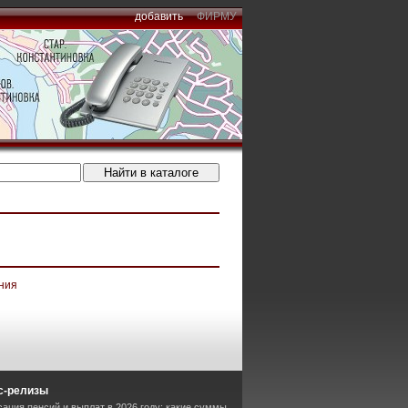
добавить
ФИРМУ
ния
с-релизы
сация пенсий и выплат в 2026 году: какие суммы