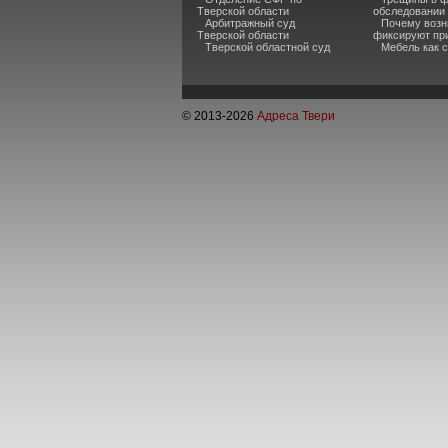
Тверской области
обследовании
Арбитражный суд
Почему возн
Тверской области
фиксируют пр
Тверской областной суд
Мебель как 
© 2013-
2026
Адреса Твери