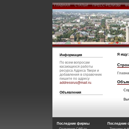
ГЛАВНАЯ
СТАТЬИ
ПРЕСС-РЕЛИЗЫ
Ф
Я ищу:
Информация
По всем вопросам
Стро
касающихся работы
ресурса Адреса Твери и
Главна
добавления в справочник
пишите по адресу
Объя
addressrus@mail.ru
.
Со
Объявления
Вы
Последние фирмы
Последние 
Отделение СФР по
Трещины в ф