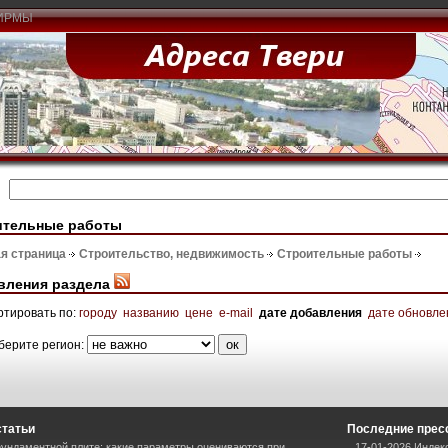
ИРМЫ
ительные работы
я страница
Строительство, недвижимость
Строительные работы
вления раздела
ртировать по:
городу
названию
цене
e-mail
дате добавления
дате обновле
берите регион:
статьи
Последние прес
ундаментной плите: какие параметры оцениваются при
17-01-2026 Индек