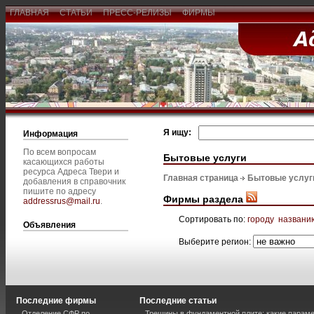
ГЛАВНАЯ
СТАТЬИ
ПРЕСС-РЕЛИЗЫ
ФИРМЫ
Я ищу:
Информация
По всем вопросам
Бытовые услуги
касающихся работы
ресурса Адреса Твери и
Главная страница
Бытовые услуг
добавления в справочник
пишите по адресу
Фирмы раздела
addressrus@mail.ru
.
Сортировать по:
городу
названи
Объявления
Выберите регион:
Последние фирмы
Последние статьи
Отделение СФР по
Трещины в фундаментной плите: какие парам