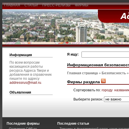
ГЛАВНАЯ
СТАТЬИ
ПРЕСС-РЕЛИЗЫ
ФИРМЫ
Я ищу:
Информация
По всем вопросам
Информационная безопаснос
касающихся работы
ресурса Адреса Твери и
Главная страница
Безопасность
добавления в справочник
пишите по адресу
Фирмы раздела
addressrus@mail.ru
.
Сортировать по:
городу
названи
Объявления
Выберите регион:
Последние фирмы
Последние статьи
Отделение СФР по
Трещины в фундаментной плите: какие парам