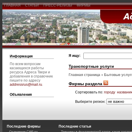
ГЛАВНАЯ
СТАТЬИ
ПРЕСС-РЕЛИЗЫ
ФИРМЫ
Я ищу:
Информация
По всем вопросам
Транспортные услуги
касающихся работы
ресурса Адреса Твери и
Главная страница
Бытовые услуг
добавления в справочник
пишите по адресу
Фирмы раздела
addressrus@mail.ru
.
Сортировать по:
городу
названи
Объявления
Выберите регион:
Последние фирмы
Последние статьи
Отделение СФР по
Трещины в фундаментной плите: какие парам