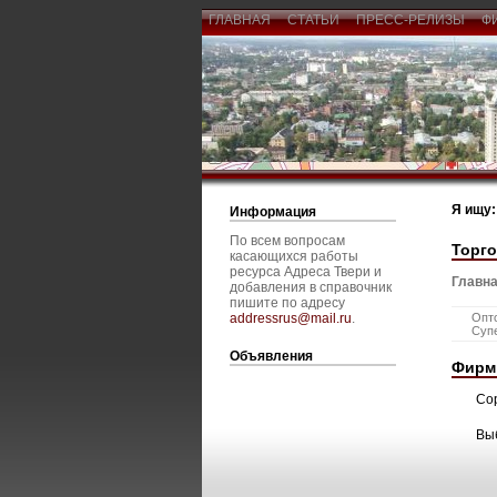
ГЛАВНАЯ
СТАТЬИ
ПРЕСС-РЕЛИЗЫ
Ф
Я ищу:
Информация
По всем вопросам
Торг
касающихся работы
ресурса Адреса Твери и
Главна
добавления в справочник
пишите по адресу
addressrus@mail.ru
.
Опто
Суп
Объявления
Фирм
Со
Вы