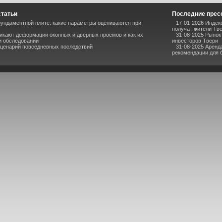
статьи
Последние прес
ундаментной плите: какие параметры оцениваются при
17-01-2026 Индек
получат жители Тв
икают деформации оконных и дверных проёмов и как их
31-08-2025 Рынок
и обследовании
инвесторов Твери
сценарий повседневных последствий
31-08-2025 Аренд
рекомендации для 