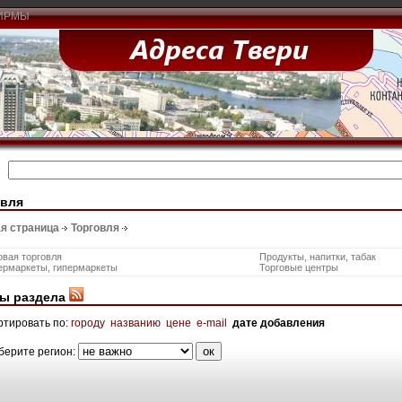
ИРМЫ
овля
я страница
Торговля
вая торговля
Продукты, напитки, табак
ермаркеты, гипермаркеты
Торговые центры
ы раздела
ртировать по:
городу
названию
цене
e-mail
дате добавления
берите регион: