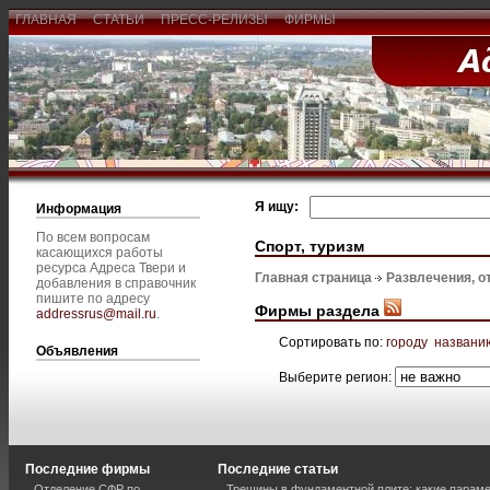
ГЛАВНАЯ
СТАТЬИ
ПРЕСС-РЕЛИЗЫ
ФИРМЫ
Я ищу:
Информация
По всем вопросам
Спорт, туризм
касающихся работы
ресурса Адреса Твери и
Главная страница
Развлечения, о
добавления в справочник
пишите по адресу
Фирмы раздела
addressrus@mail.ru
.
Сортировать по:
городу
названи
Объявления
Выберите регион:
Последние фирмы
Последние статьи
Отделение СФР по
Трещины в фундаментной плите: какие парам