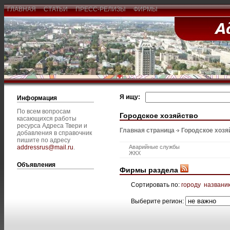
ГЛАВНАЯ
СТАТЬИ
ПРЕСС-РЕЛИЗЫ
ФИРМЫ
Я ищу:
Информация
По всем вопросам
Городское хозяйство
касающихся работы
ресурса Адреса Твери и
Главная страница
Городское хозя
добавления в справочник
пишите по адресу
addressrus@mail.ru
.
Аварийные службы
ЖКХ
Объявления
Фирмы раздела
Сортировать по:
городу
названи
Выберите регион: