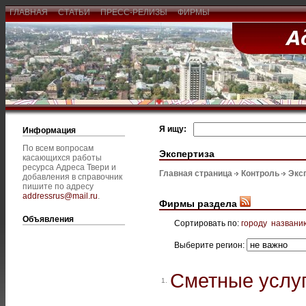
ГЛАВНАЯ
СТАТЬИ
ПРЕСС-РЕЛИЗЫ
ФИРМЫ
Я ищу:
Информация
По всем вопросам
Экспертиза
касающихся работы
ресурса Адреса Твери и
Главная страница
Контроль
Экс
добавления в справочник
пишите по адресу
addressrus@mail.ru
.
Фирмы раздела
Объявления
Сортировать по:
городу
названи
Выберите регион:
Сметные услуг
1.