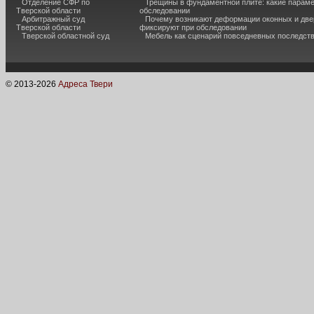
Отделение СФР по
Трещины в фундаментной плите: какие парам
Тверской области
обследовании
Арбитражный суд
Почему возникают деформации оконных и две
Тверской области
фиксируют при обследовании
Тверской областной суд
Мебель как сценарий повседневных последст
© 2013-
2026
Адреса Твери