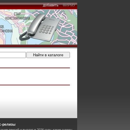
добавить
ФИРМУ
с-релизы
сация пенсий и выплат в 2026 году: какие суммы