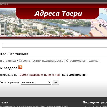
ИРМЫ
тельная техника
я страница
Строительство, недвижимость
Строительная техника
ы раздела
ртировать по:
городу
названию
цене
e-mail
дате добавления
берите регион:
статьи
Последние прес
ундаментной плите: какие параметры оцениваются при
17-01-2026 Индек