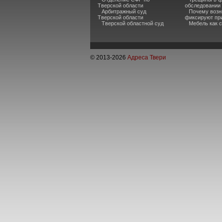
Тверской области
обследовании
Арбитражный суд
Почему возн
Тверской области
фиксируют пр
Тверской областной суд
Мебель как 
© 2013-
2026
Адреса Твери