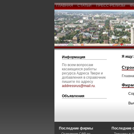
ГЛАВНАЯ
СТАТЬИ
ПРЕСС-РЕЛИЗЫ
Ф
Я ищу:
Информация
По всем вопросам
Строи
касающихся работы
ресурса Адреса Твери и
Главна
добавления в справочник
пишите по адресу
Фирм
addressrus@mail.ru
.
Со
Объявления
Вы
Последние фирмы
Последние 
Отделение СФР по
Трещины в ф