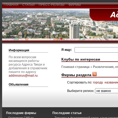
ГЛАВНАЯ
СТАТЬИ
ПРЕСС-РЕЛИЗЫ
ФИРМЫ
Я ищу:
Информация
По всем вопросам
Клубы по интересам
касающихся работы
ресурса Адреса Твери и
Главная страница
Развлечения, о
добавления в справочник
пишите по адресу
Фирмы раздела
addressrus@mail.ru
.
Сортировать по:
городу
названи
Объявления
Выберите регион:
Последние фирмы
Последние статьи
Отделение СФР по
Трещины в фундаментной плите: какие парам