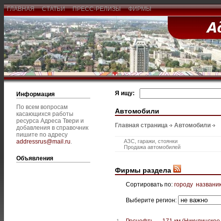
ГЛАВНАЯ
СТАТЬИ
ПРЕСС-РЕЛИЗЫ
ФИРМЫ
Я ищу:
Информация
По всем вопросам
Автомобили
касающихся работы
ресурса Адреса Твери и
Главная страница
Автомобили
добавления в справочник
пишите по адресу
addressrus@mail.ru
.
АЗС, гаражи, стоянки
Продажа автомобилей
Объявления
Фирмы раздела
Сортировать по:
городу
названи
Выберите регион:
Роснефть — 171 км (Никулинское,
1.