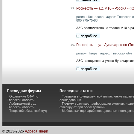
Роснефть — а/д М10 «Россия» (К
29.
регион: Кошелево , адрес: Тверская о
800 775-75-88
АЗС расположена на трассе М10 в р
Роснефть — ул. Луначарского (Тв
30.
регион: Тверь , адрес: Тверская обл.,
АЗС находится на улице Луначарског
Последние фирмы
Последние статьи
Отделение СФР по
Трещины в фундаментной плите: какие парам
Тверской области
обследовании
Арбитражный суд
Почему возникают деформации оконных и две
Тверской области
фиксируют при обследовании
Тверской областной суд
Мебель как сценарий повседневных последст
© 2013-
2026
Адреса Твери