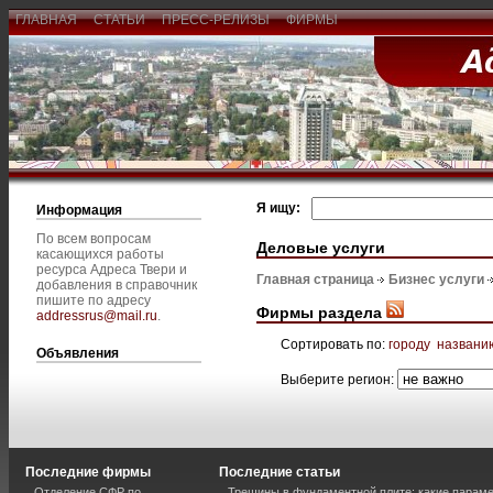
ГЛАВНАЯ
СТАТЬИ
ПРЕСС-РЕЛИЗЫ
ФИРМЫ
Я ищу:
Информация
По всем вопросам
Деловые услуги
касающихся работы
ресурса Адреса Твери и
Главная страница
Бизнес услуги
добавления в справочник
пишите по адресу
Фирмы раздела
addressrus@mail.ru
.
Сортировать по:
городу
названи
Объявления
Выберите регион:
Последние фирмы
Последние статьи
Отделение СФР по
Трещины в фундаментной плите: какие парам