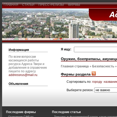
ГЛАВНАЯ
СТАТЬИ
ПРЕСС-РЕЛИЗЫ
ФИРМЫ
Я ищу:
Информация
По всем вопросам
Оружие, боеприпасы, амуниц
касающихся работы
ресурса Адреса Твери и
Главная страница
Безопасность
добавления в справочник
пишите по адресу
Фирмы раздела
addressrus@mail.ru
.
Сортировать по:
городу
названи
Объявления
Выберите регион:
Последние фирмы
Последние статьи
Отделение СФР по
Трещины в фундаментной плите: какие парам