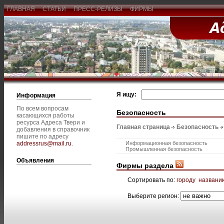
ГЛАВНАЯ
СТАТЬИ
ПРЕСС-РЕЛИЗЫ
ФИРМЫ
Я ищу:
Информация
По всем вопросам
Безопасность
касающихся работы
ресурса Адреса Твери и
Главная страница
Безопасность
добавления в справочник
пишите по адресу
addressrus@mail.ru
.
Информационная безопасность
Промышленная безопасность
Объявления
Фирмы раздела
Сортировать по:
городу
названи
Выберите регион: