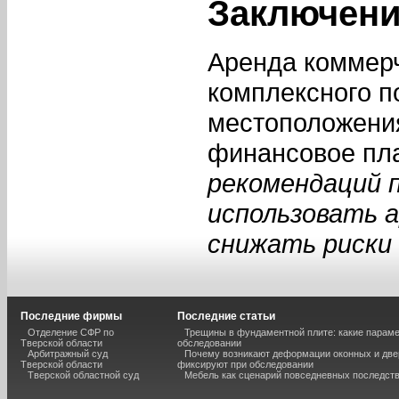
Заключен
Аренда коммерч
комплексного п
местоположения
финансовое пл
рекомендаций 
использовать 
снижать риски
Последние фирмы
Последние статьи
Отделение СФР по
Трещины в фундаментной плите: какие парам
Тверской области
обследовании
Арбитражный суд
Почему возникают деформации оконных и две
Тверской области
фиксируют при обследовании
Тверской областной суд
Мебель как сценарий повседневных последст