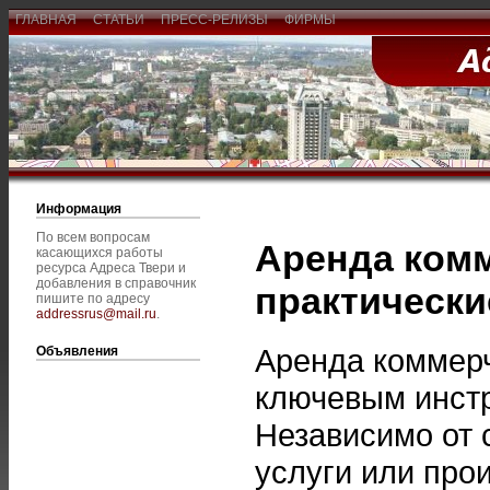
ГЛАВНАЯ
СТАТЬИ
ПРЕСС-РЕЛИЗЫ
ФИРМЫ
Информация
По всем вопросам
Аренда ком
касающихся работы
ресурса Адреса Твери и
добавления в справочник
практически
пишите по адресу
addressrus@mail.ru
.
Аренда коммерч
Объявления
ключевым инстр
Независимо от 
услуги или про