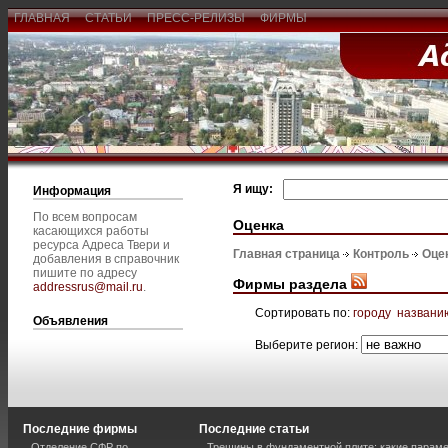
ГЛАВНАЯ
СТАТЬИ
ПРЕСС-РЕЛИЗЫ
ФИРМЫ
Я ищу:
Информация
По всем вопросам
Оценка
касающихся работы
ресурса Адреса Твери и
Главная страница
Контроль
Оце
добавления в справочник
пишите по адресу
Фирмы раздела
addressrus@mail.ru
.
Сортировать по:
городу
названи
Объявления
Выберите регион:
Последние фирмы
Последние статьи
Отделение СФР по
Трещины в фундаментной плите: какие парам