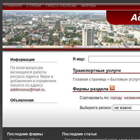
ГЛАВНАЯ
СТАТЬИ
ПРЕСС-РЕЛИЗЫ
ФИРМЫ
Я ищу:
Информация
По всем вопросам
Транспортные услуги
касающихся работы
ресурса Адреса Твери и
Главная страница
Бытовые услуг
добавления в справочник
пишите по адресу
Фирмы раздела
addressrus@mail.ru
.
Сортировать по:
городу
названи
Объявления
Выберите регион:
Последние фирмы
Последние статьи
Отделение СФР по
Трещины в фундаментной плите: какие парам