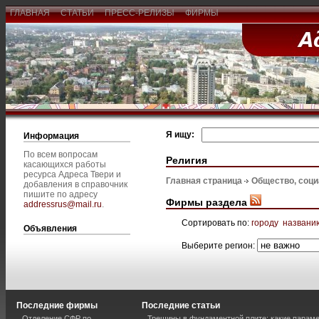
ГЛАВНАЯ
СТАТЬИ
ПРЕСС-РЕЛИЗЫ
ФИРМЫ
Я ищу:
Информация
По всем вопросам
Религия
касающихся работы
ресурса Адреса Твери и
Главная страница
Общество, соц
добавления в справочник
пишите по адресу
Фирмы раздела
addressrus@mail.ru
.
Сортировать по:
городу
названи
Объявления
Выберите регион:
Последние фирмы
Последние статьи
Отделение СФР по
Трещины в фундаментной плите: какие парам