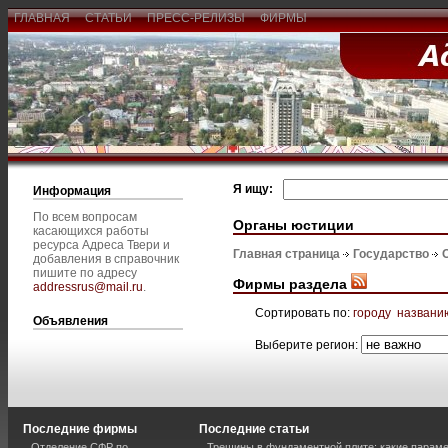
ГЛАВНАЯ
СТАТЬИ
ПРЕСС-РЕЛИЗЫ
ФИРМЫ
Я ищу:
Информация
По всем вопросам
Органы юстиции
касающихся работы
ресурса Адреса Твери и
Главная страница
Государство
добавления в справочник
пишите по адресу
Фирмы раздела
addressrus@mail.ru
.
Сортировать по:
городу
названи
Объявления
Выберите регион:
Последние фирмы
Последние статьи
Отделение СФР по
Трещины в фундаментной плите: какие парам