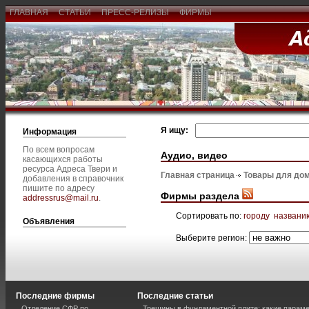
ГЛАВНАЯ
СТАТЬИ
ПРЕСС-РЕЛИЗЫ
ФИРМЫ
Я ищу:
Информация
По всем вопросам
Аудио, видео
касающихся работы
ресурса Адреса Твери и
Главная страница
Товары для дом
добавления в справочник
пишите по адресу
Фирмы раздела
addressrus@mail.ru
.
Сортировать по:
городу
названи
Объявления
Выберите регион:
Последние фирмы
Последние статьи
Отделение СФР по
Трещины в фундаментной плите: какие парам