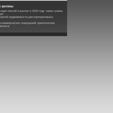
с-релизы
сация пенсий и выплат в 2026 году: какие суммы
ери
 жилой недвижимости для корпоративных
а коммерческих помещений: практические
бизнеса