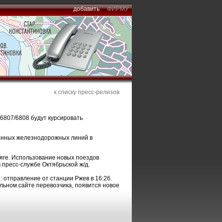
добавить
ФИРМУ
к списку пресс-релизов
6807/6808 будут курсировать
ванных железнодорожных линий в
тяге. Использование новых поездов
 пресс-службе Октябрьской ж/д.
 отправление от станции Ржев в 16:26.
льном сайте перевозчика, появится новое