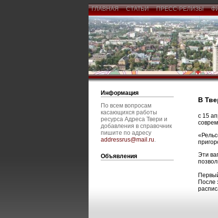
ГЛАВНАЯ
СТАТЬИ
ПРЕСС-РЕЛИЗЫ
Ф
Информация
В Тве
По всем вопросам
касающихся работы
с 15 а
ресурса Адреса Твери и
соврем
добавления в справочник
пишите по адресу
«Рельс
addressrus@mail.ru
.
пригор
Эти ва
Объявления
позвол
Первый
После 
распис