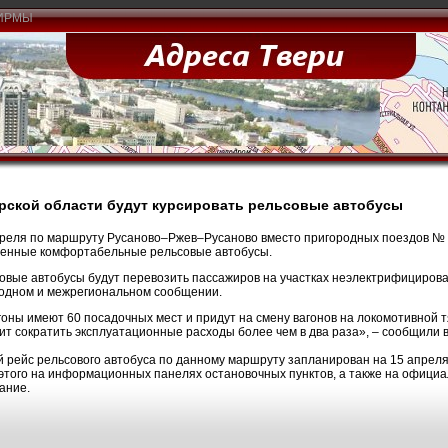
ИРМЫ
рской области будут курсировать рельсовые автобусы
преля по маршруту Русаново–Ржев–Русаново вместо пригородных поездов № 
енные комфортабельные рельсовые автобусы.
овые автобусы будут перевозить пассажиров на участках неэлектрифициро
одном и межрегиональном сообщении.
гоны имеют 60 посадочных мест и придут на смену вагонов на локомотивной 
ит сократить эксплуатационные расходы более чем в два раза», – сообщили в
 рейс рельсового автобуса по данному маршруту запланирован на 15 апреля:
этого на информационных панелях остановочных пунктов, а также на официа
ание.