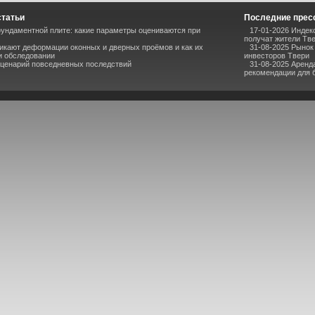
статьи
Последние прес
ундаментной плите: какие параметры оцениваются при
17-01-2026 Индек
получат жители Тв
икают деформации оконных и дверных проёмов и как их
31-08-2025 Рынок
и обследовании
инвесторов Твери
сценарий повседневных последствий
31-08-2025 Аренд
рекомендации для 