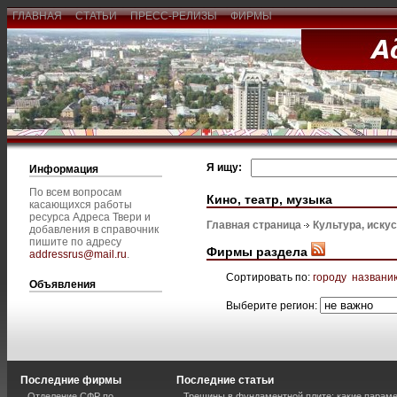
ГЛАВНАЯ
СТАТЬИ
ПРЕСС-РЕЛИЗЫ
ФИРМЫ
Я ищу:
Информация
По всем вопросам
Кино, театр, музыка
касающихся работы
ресурса Адреса Твери и
Главная страница
Культура, иску
добавления в справочник
пишите по адресу
Фирмы раздела
addressrus@mail.ru
.
Сортировать по:
городу
названи
Объявления
Выберите регион:
Последние фирмы
Последние статьи
Отделение СФР по
Трещины в фундаментной плите: какие парам