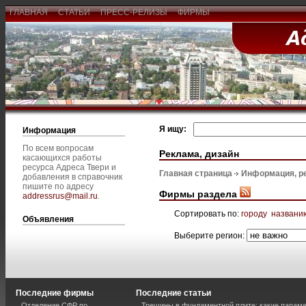
ГЛАВНАЯ
СТАТЬИ
ПРЕСС-РЕЛИЗЫ
ФИРМЫ
Я ищу:
Информация
По всем вопросам
Реклама, дизайн
касающихся работы
ресурса Адреса Твери и
Главная страница
Информация, р
добавления в справочник
пишите по адресу
Фирмы раздела
addressrus@mail.ru
.
Сортировать по:
городу
названи
Объявления
Выберите регион:
Последние фирмы
Последние статьи
Отделение СФР по
Трещины в фундаментной плите: какие парам