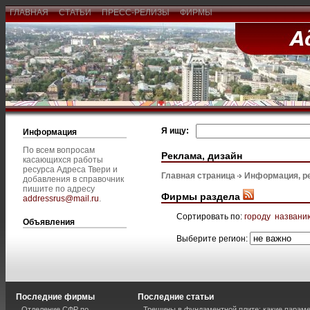
ГЛАВНАЯ
СТАТЬИ
ПРЕСС-РЕЛИЗЫ
ФИРМЫ
Я ищу:
Информация
По всем вопросам
Реклама, дизайн
касающихся работы
ресурса Адреса Твери и
Главная страница
Информация, р
добавления в справочник
пишите по адресу
Фирмы раздела
addressrus@mail.ru
.
Сортировать по:
городу
названи
Объявления
Выберите регион:
Последние фирмы
Последние статьи
Отделение СФР по
Трещины в фундаментной плите: какие парам