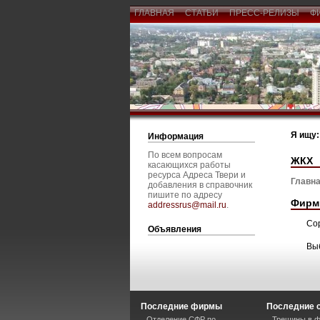
ГЛАВНАЯ
СТАТЬИ
ПРЕСС-РЕЛИЗЫ
Ф
Я ищу:
Информация
По всем вопросам
ЖКХ
касающихся работы
ресурса Адреса Твери и
Главна
добавления в справочник
пишите по адресу
Фирм
addressrus@mail.ru
.
Со
Объявления
Вы
Последние фирмы
Последние 
Отделение СФР по
Трещины в ф