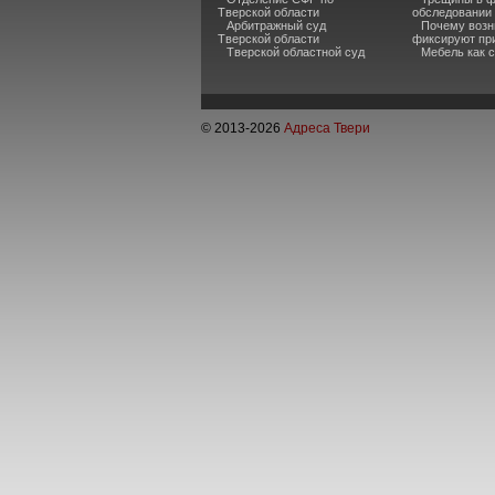
Тверской области
обследовании
Арбитражный суд
Почему возн
Тверской области
фиксируют пр
Тверской областной суд
Мебель как 
© 2013-
2026
Адреса Твери