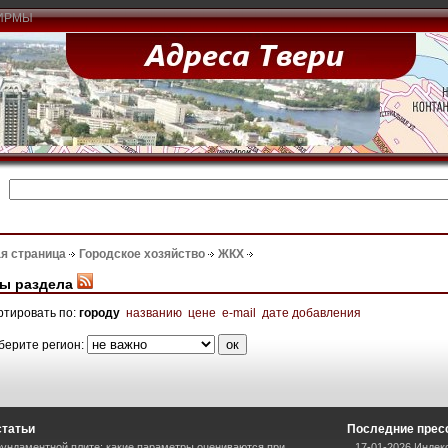
ИРМЫ
я страница
Городское хозяйство
ЖКХ
ы раздела
ртировать по:
городу
названию
цене
e-mail
дате добавления
берите регион:
статьи
Последние прес
ундаментной плите: какие параметры оцениваются при
17-01-2026 Индек