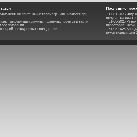
статьи
Последние прес
ундаментной плите: какие параметры оцениваются при
17-01-2026 Индек
получат жители Тв
икают деформации оконных и дверных проёмов и как их
31-08-2025 Рынок
и обследовании
инвесторов Твери
сценарий повседневных последствий
31-08-2025 Аренд
рекомендации для 