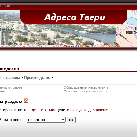
ИРМЫ
зводство
я страница
Производство
ериалы, сырье
Оборудование, инструменты
оты
Сельское, лесное хозяйство
ы раздела
ртировать по:
городу
названию
цене
e-mail
дате добавления
берите регион: