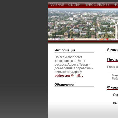
ГЛАВНАЯ
СТАТЬИ
ПРЕСС-РЕЛИЗЫ
Ф
Я ищу:
Информация
По всем вопросам
Прои
касающихся работы
ресурса Адреса Твери и
Главна
добавления в справочник
пишите по адресу
addressrus@mail.ru
.
Мат
Раб
Объявления
Фирм
Со
Вы